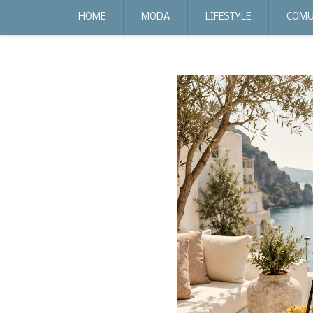
expr:lang=it;data:blog.locale
HOME
MODA
LIFESTYLE
COMU