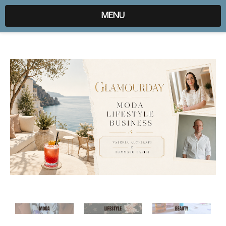
expr:lang=it;data:blog.locale
MENU