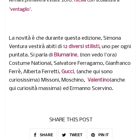
Armani primavera estate 2010,
fucsia
con scollatura a
'ventaglio'.
La novità è che durante questa edizione, Simona
Ventura vestirà abiti di
12 diversi stilisti
, uno per ogni
puntata. Si parla di
Blumarine
,
(non vedo l'ora)
Costume National, Salvatore Ferragamo, Gianfranco
Ferrè, Alberta Ferretti,
Gucci
,
(anche qui sono
curiosissima) Missoni, Moschino,
Valentino
(anche
qui curiosità massima) ed Ermanno Scervino.
SHARE THIS POST
SHARE
TWEET
PIN IT