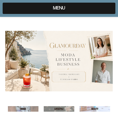
expr:lang=it;data:blog.locale
MENU