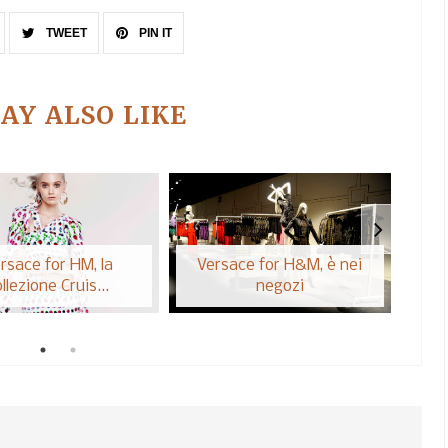
TWEET
PIN IT
AY ALSO LIKE
rsace for HM, la
Versace for H&M, è nei
Calz
llezione Cruis...
negozi