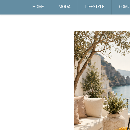
expr:lang=it;data:blog.locale
HOME
MODA
LIFESTYLE
COMU