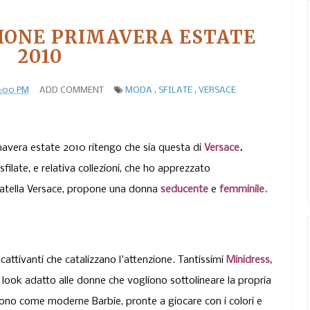
IONE PRIMAVERA ESTATE
2010
8:00 PM
ADD COMMENT
MODA
,
SFILATE
,
VERSACE
rimavera estate 2010 ritengo che sia questa di
Versace
.
filate, e relativa collezioni, che ho apprezzato
natella Versace, propone una donna
seducente
e
femminile.
acattivanti che catalizzano l'attenzione. Tantissimi
Minidress,
look adatto alle donne che vogliono sottolineare la propria
iono come moderne Barbie, pronte a giocare con i colori e