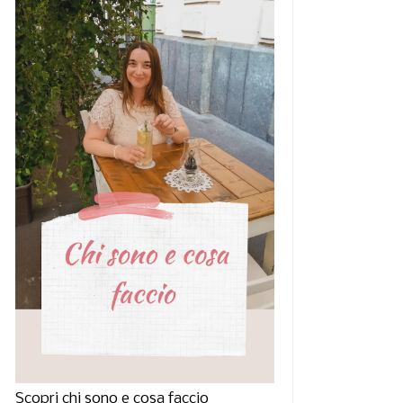
e elastiche, calzini per
Idee look per una
piede ...
giornata estiva i...
Scopri chi sono e cosa faccio