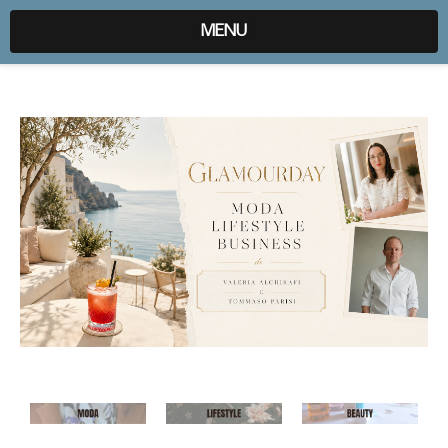
expr:lang=it;data:blog.locale
MENU