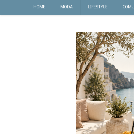
expr:lang=it;data:blog.locale
HOME
MODA
LIFESTYLE
COMU