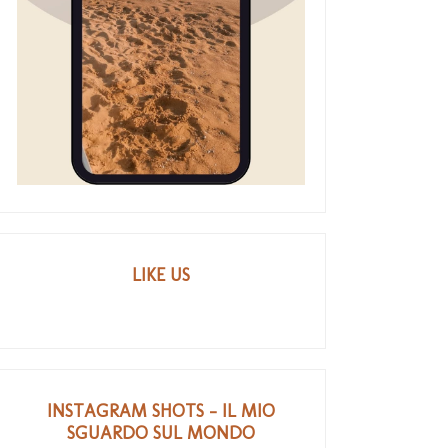
Pippa Middleton a
Veronica Maya, look alla
M
Wimbledon 2013
moda in gr...
LIKE US
INSTAGRAM SHOTS - IL MIO
SGUARDO SUL MONDO