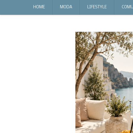
expr:lang=it;data:blog.locale
HOME
MODA
LIFESTYLE
COMU