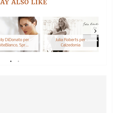
AY ALSO LIKE
ily DiDonato per
Julia Roberts per
iteBlanco, Spr...
Calzedonia
t