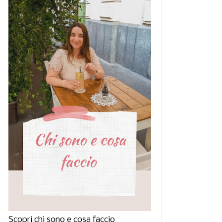
Pronovias 2015,
Sasha Luss come Barbie,
estimonial Emily D...
per il masc...
Scopri chi sono e cosa faccio