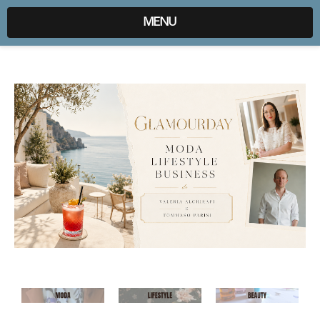
expr:lang=it;data:blog.locale
MENU