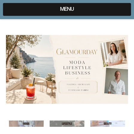
expr:lang=it;data:blog.locale
MENU