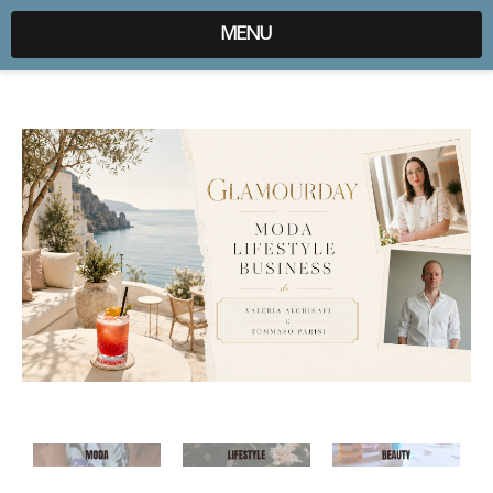
expr:lang=it;data:blog.locale
MENU