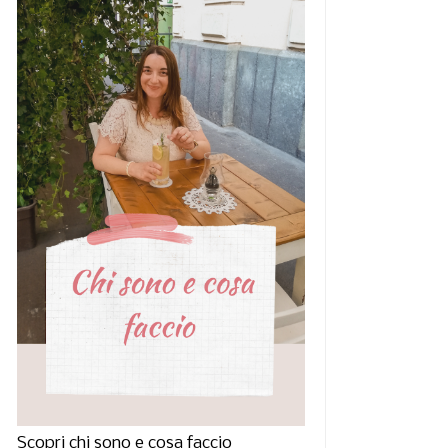
rina Shayk su Vogue
Karlina Caune su Vogue
Spagna di Nov...
Spagna di Ot...
Scopri chi sono e cosa faccio