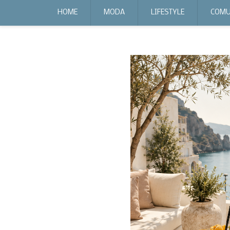
expr:lang=it;data:blog.locale
HOME
MODA
LIFESTYLE
COMU