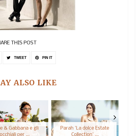
ARE THIS POST
TWEET
PIN IT
AY ALSO LIKE
e & Gabbana e gli
Parah 'La dolce Estate
Calz
occhiali per ...
Collection' ...