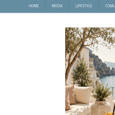
expr:lang=it;data:blog.locale
HOME
MODA
LIFESTYLE
COMU