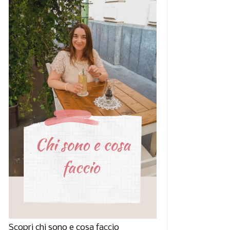
e elastiche, calzini per
Idee look per una
Scopri chi sono e cosa faccio
piede ...
giornata estiva i...