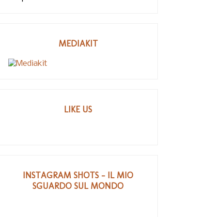
remo 2014 cosa salvo
Marco Mengoni vincitore
B
delle prime...
di Sanremo,...
MEDIAKIT
LIKE US
INSTAGRAM SHOTS - IL MIO
SGUARDO SUL MONDO