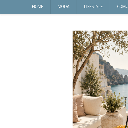
expr:lang=it;data:blog.locale
HOME
MODA
LIFESTYLE
COMU