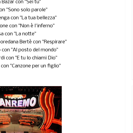
 Bazar con "Sei tu"
n "Sono solo parole"
nga con "La tua bellezza"
e con "Non è l'inferno"
sa con "La notte"
Loredana Bertè con "Respirare"
o con "Al posto del mondo"
di con "E tu lo chiami Dio"
con "Canzone per un figlio"