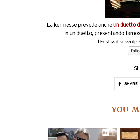
La kermesse prevede anche
un duetto d
in un duetto, presentando famosa
Il Festival si svolg
SH
SHARE
YOU M