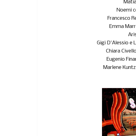
Matia
Noemi co
Francesco Re
Emma Marron
Ari
Gigi D'Alessio e 
Chiara Civell
Eugenio Finar
Marlene Kuntz 