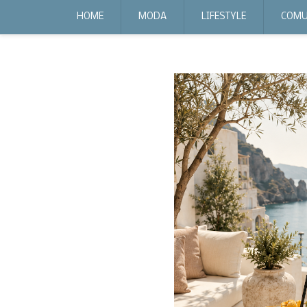
expr:lang=it;data:blog.locale
HOME
MODA
LIFESTYLE
COMU