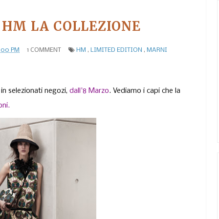
 HM LA COLLEZIONE
5:00 PM
1 COMMENT
HM
,
LIMITED EDITION
,
MARNI
 in selezionati negozi,
dall'8 Marzo
. Vediamo i capi che la
oni.