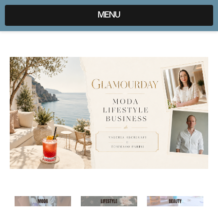
expr:lang=it;data:blog.locale
MENU