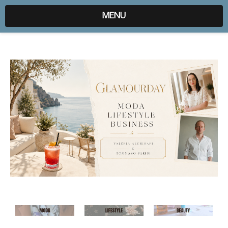
expr:lang=it;data:blog.locale
MENU