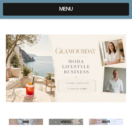
expr:lang=it;data:blog.locale
MENU