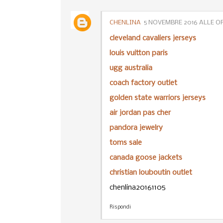
CHENLINA
5 NOVEMBRE 2016 ALLE OR
cleveland cavaliers jerseys
louis vuitton paris
ugg australia
coach factory outlet
golden state warriors jerseys
air jordan pas cher
pandora jewelry
toms sale
canada goose jackets
christian louboutin outlet
chenlina20161105
Rispondi