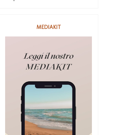
C festeggia il sesto
Una sera di shopping: i
anniversario...
pantapalazz...
MEDIAKIT