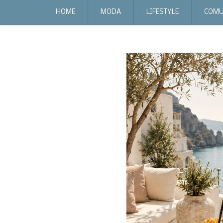
expr:lang=it;data:blog.locale
HOME
MODA
LIFESTYLE
COMU