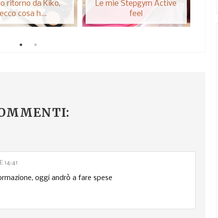
io ritorno da Kiko,
Le mie Stepgym Active
QV
ecco cosa h...
feel
COMMENTI:
 14:41
formazione, oggi andrò a fare spese