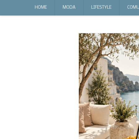
expr:lang=it;data:blog.locale
HOME
MODA
LIFESTYLE
COMU