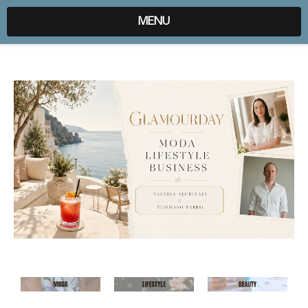
expr:lang=it;data:blog.locale
MENU