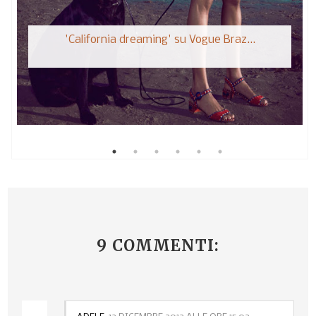
'California dreaming' su Vogue Braz...
9 COMMENTI: