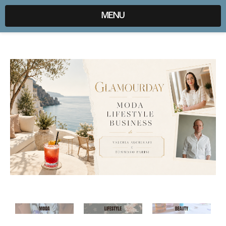
expr:lang=it;data:blog.locale
MENU