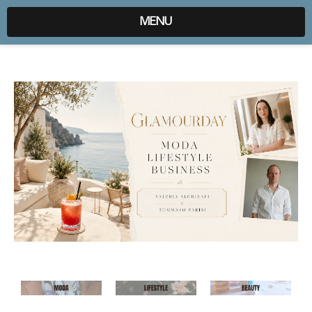
expr:lang=it;data:blog.locale
MENU