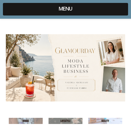
expr:lang=it;data:blog.locale
MENU