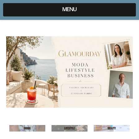
expr:lang=it;data:blog.locale
MENU