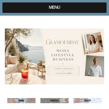
expr:lang=it;data:blog.locale
MENU