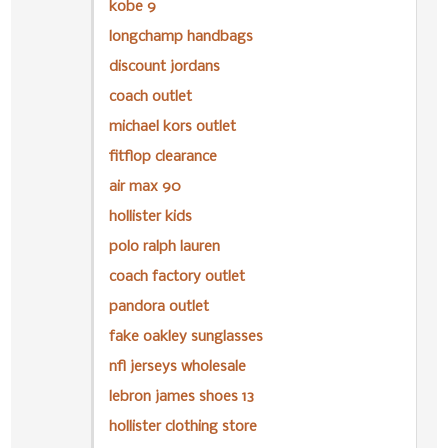
kobe 9
longchamp handbags
discount jordans
coach outlet
michael kors outlet
fitflop clearance
air max 90
hollister kids
polo ralph lauren
coach factory outlet
pandora outlet
fake oakley sunglasses
nfl jerseys wholesale
lebron james shoes 13
hollister clothing store