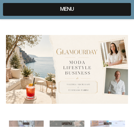
expr:lang=it;data:blog.locale
MENU