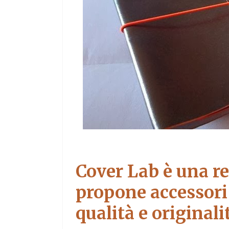
Cover Lab
è una r
propone
accessori 
qualità e originali