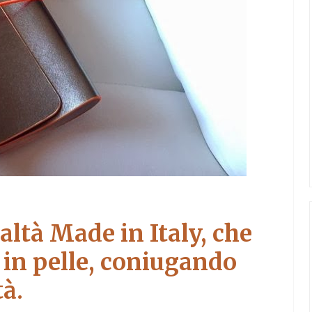
ealtà
Made in Italy,
che
in pelle
, coniugando
tà.