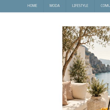
expr:lang=it;data:blog.locale
HOME
MODA
LIFESTYLE
COMU