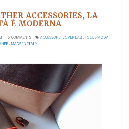
THER ACCESSORIES, LA
TÀ È MODERNA
AM
10 COMMENTS
ACCESSORI
,
COVER LAB
,
FOCUS MODA
,
AHER
,
MADE IN ITALY