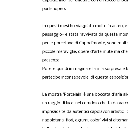
Capodichino, per allietare con un tocco di bell
partenopeo.
In questi mesi ho viaggiato molto in aereo, e
passaggio- è stata ravvivata da questa most
per le
porcellane
di Capodimonte, sono molto l
piccole meraviglie, opere d'arte mute ma che 
presenza.
Potete quindi immaginare la mia sorpresa e 
partecipe inconsapevole, di questa esposizio
La mostra 'Porcelain' è una
boccata d'aria all
un raggio di luce, nel corridoio che fa da varc
impreziosite da autentici capolavori artistici,
napoletana,
fiori, agrumi, colori vivi si alte