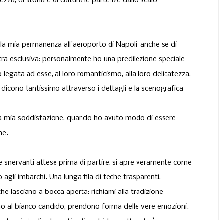
ezza, di storia e di cultura le partenze dallo scalo
 la mia permanenza all'aeroporto di Napoli-anche se di
ra esclusiva: personalmente ho una predilezione speciale
egata ad esse, al loro romanticismo, alla loro delicatezza,
dicono tantissimo attraverso i dettagli e la scenografica
la mia soddisfazione, quando ho avuto modo di essere
ne.
e snervanti attese prima di partire,
si apre veramente come
o agli imbarchi. Una lunga fila di teche trasparenti,
 che lasciano a bocca aperta:
richiami alla tradizione
rnano al bianco candido, prendono forma delle vere emozioni.