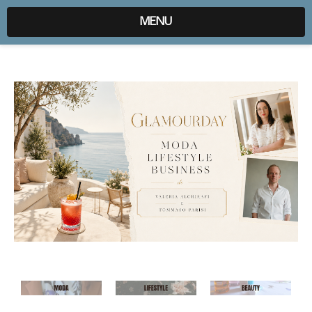
expr:lang=it;data:blog.locale
MENU