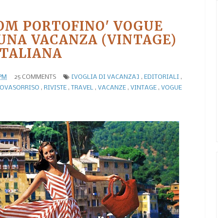
OM PORTOFINO' VOGUE
 UNA VACANZA (VINTAGE)
ITALIANA
 PM
25 COMMENTS
[VOGLIA DI VACANZA]
,
EDITORIALI
,
OVASORRISO
,
RIVISTE
,
TRAVEL
,
VACANZE
,
VINTAGE
,
VOGUE