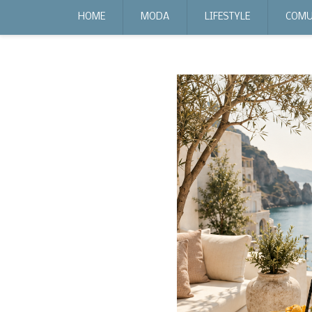
expr:lang=it;data:blog.locale
HOME
MODA
LIFESTYLE
COMU