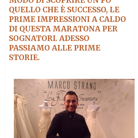
MODO DI SCOPRIRE UN PO
QUELLO CHE È SUCCESSO, LE
PRIME IMPRESSIONI A CALDO
DI QUESTA MARATONA PER
SOGNATORI. ADESSO
PASSIAMO ALLE PRIME
STORIE.