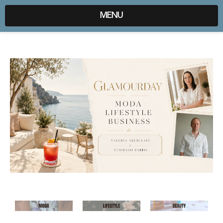
expr:lang=it;data:blog.locale
MENU