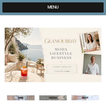
expr:lang=it;data:blog.locale
MENU