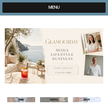
expr:lang=it;data:blog.locale
MENU