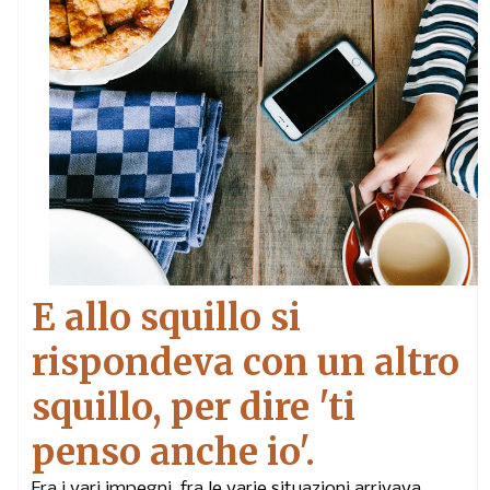
E allo squillo si
rispondeva con un altro
squillo, per dire 'ti
penso anche io'.
Fra i vari impegni, fra le varie situazioni arrivava