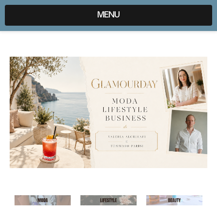
expr:lang=it;data:blog.locale
MENU