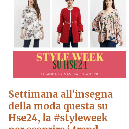
Settimana all'insegna
della moda questa su
Hse24, la #styleweek