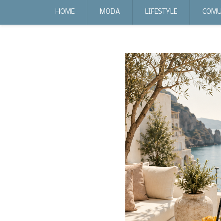
expr:lang=it;data:blog.locale
HOME
MODA
LIFESTYLE
COMU