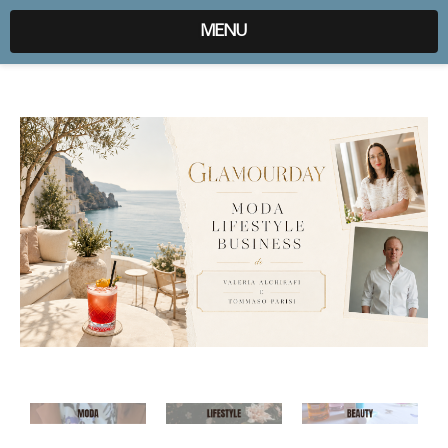
expr:lang=it;data:blog.locale
MENU