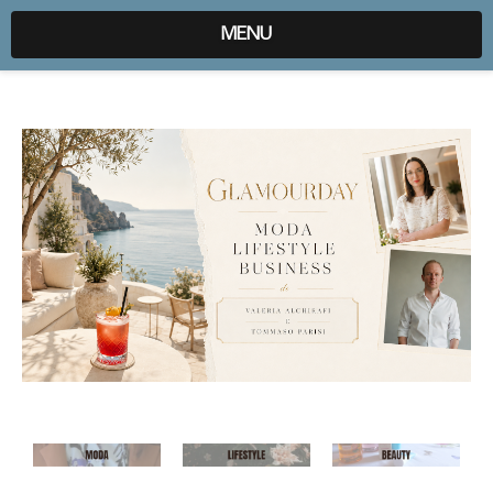
expr:lang=it;data:blog.locale
MENU