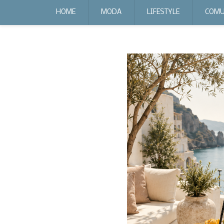
expr:lang=it;data:blog.locale
HOME
MODA
LIFESTYLE
COMU