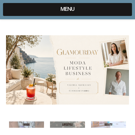
expr:lang=it;data:blog.locale
MENU