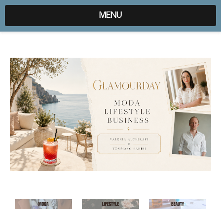
expr:lang=it;data:blog.locale
MENU