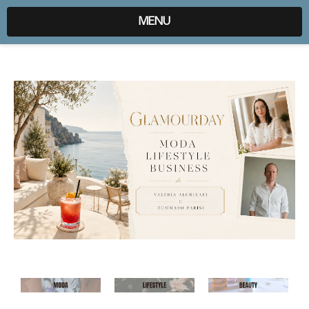
expr:lang=it;data:blog.locale
MENU