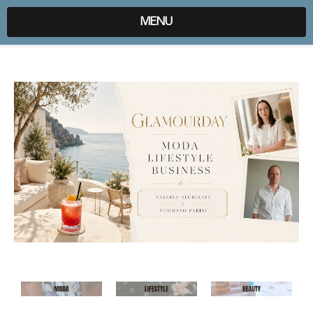
expr:lang=it;data:blog.locale
MENU