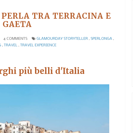
 PERLA TRA TERRACINA E
GAETA
4 COMMENTS
GLAMOURDAY STORYTELLER
,
SPERLONGA
,
G
,
TRAVEL
,
TRAVEL EXPERIENCE
ghi più belli d'Italia