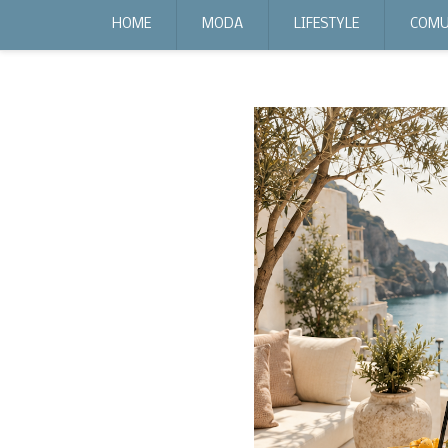
expr:lang=it;data:blog.locale
HOME
MODA
LIFESTYLE
COMU