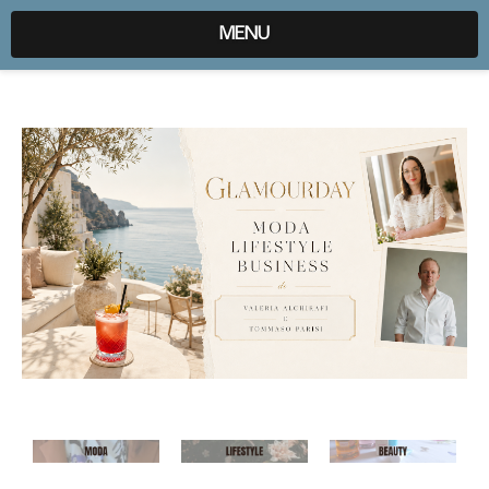
expr:lang=it;data:blog.locale
MENU