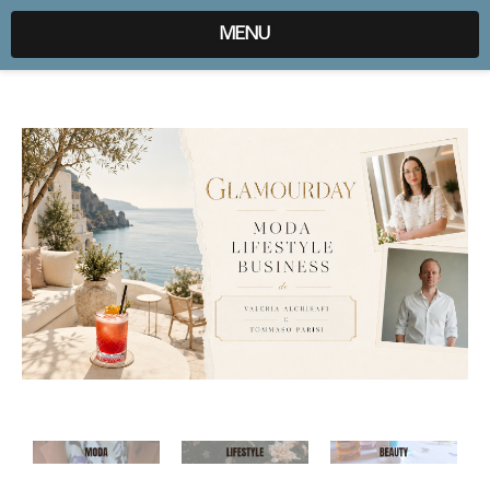
expr:lang=it;data:blog.locale
MENU