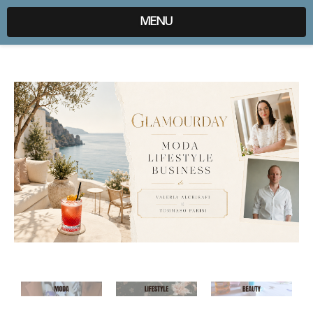
expr:lang=it;data:blog.locale
MENU