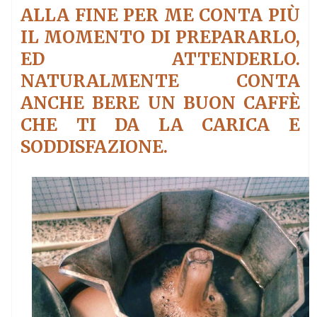
ALLA FINE PER ME CONTA PIÙ
IL MOMENTO DI PREPARARLO,
ED ATTENDERLO.
NATURALMENTE CONTA
ANCHE BERE UN BUON CAFFÈ
CHE TI DA LA CARICA E
SODDISFAZIONE.